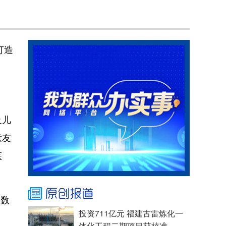
打造
及儿
童友
医
、数
投资711亿元 福建古雷炼化一
体化工程二期项目获核准