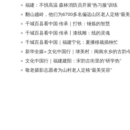
福建：不惧高温 森林消防员开展“热习服”训练
翻山越岭，他们为6700多名偏远山区老人定格“最美
千城百县看中国·传承｜打铁：锤炼的智慧
千城百县看中国·传承丨漆线雕：线的灵魂
千城百县看中国｜福建宁化：夏播移栽插秧忙
新华全媒+·文化中国行｜埭美村：闽南水乡的古韵
文化中国行｜福建建阳：宋韵古街里的“研学热”
敬老摄影志愿者为山村老人定格“最美笑容”