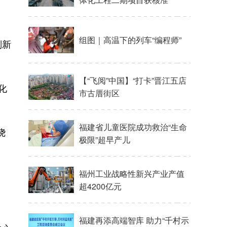
组图｜高温下的列车“编程师”
划新
【“飞阅”中国】“打卡”晋江五店
化
市古厝街区
福建省儿童医院成功救治“生命
绕
极限”超早产儿
福州工业战略性新兴产业产值
超4200亿元
福建再添高端智库 助力“千村示