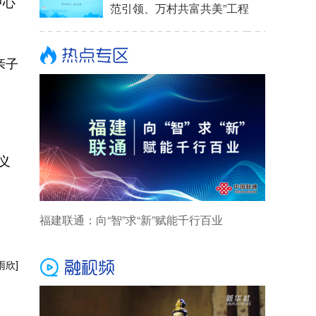
中心
范引领、万村共富共美”工程
亲子
义
福建联通：向“智”求“新”赋能千行百业
雨欣]