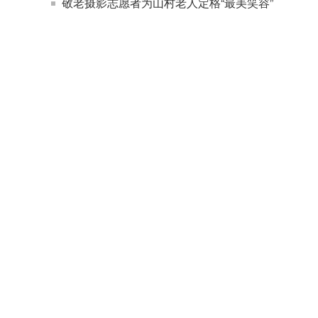
敬老摄影志愿者为山村老人定格“最美笑容”