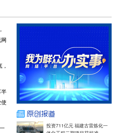
，
流网
底，
车半
业使
投资711亿元 福建古雷炼化一
一
体化工程二期项目获核准