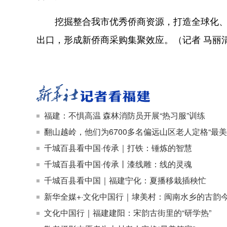
挖掘整合我市优秀侨商资源，打造全球化、数
出口，形成新侨商采购集聚效应。（记者 马丽
福建：不惧高温 森林消防员开展“热习服”训练
翻山越岭，他们为6700多名偏远山区老人定格“最美
千城百县看中国·传承｜打铁：锤炼的智慧
千城百县看中国·传承丨漆线雕：线的灵魂
千城百县看中国｜福建宁化：夏播移栽插秧忙
新华全媒+·文化中国行｜埭美村：闽南水乡的古韵
文化中国行｜福建建阳：宋韵古街里的“研学热”