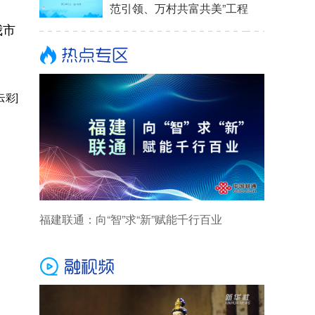
范引领、万村共富共美”工程
我市
云彩]
福建联通：向“智”求“新”赋能千行百业