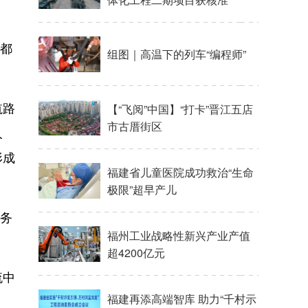
闽都
组图｜高温下的列车“编程师”
航路
【“飞阅”中国】“打卡”晋江五店
市古厝街区
人
形成
福建省儿童医院成功救治“生命
极限”超早产儿
业务
福州工业战略性新兴产业产值
超4200亿元
流中
福建再添高端智库 助力“千村示