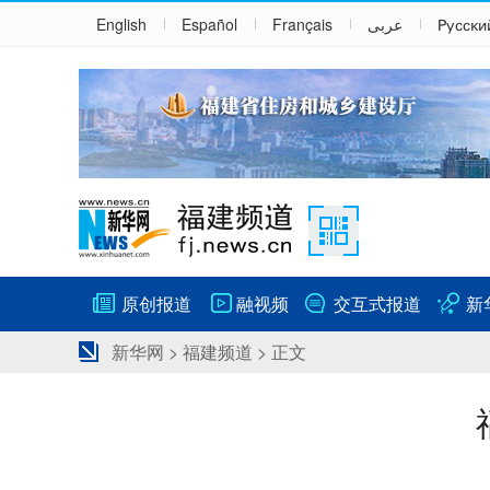
English
Español
Français
عربى
Русски
原创报道
融视频
交互式报道
新
新华网
>
福建频道
> 正文