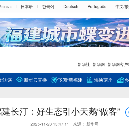
й язык
日本语
한국어
Deutsch
Português
中文/
新华社
新华网
新华网客户
华访谈
新华云直播
“飞阅”新福建
海峡两岸
乡
福建长汀：好生态引小天鹅“做客”
2025-11-23 13:47:11 来源： 新华网