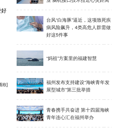
爱好
雨欣]