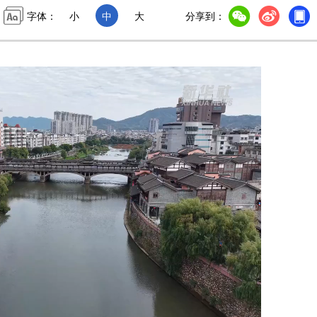
字体：
小
中
大
分享到：