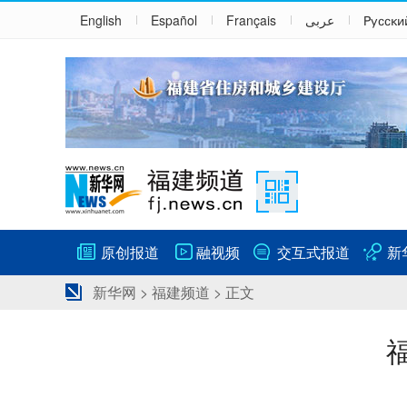
English
Español
Français
عربى
Русски
原创报道
融视频
交互式报道
新
新华网
>
福建频道
> 正文