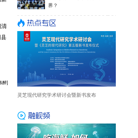
闽清
国县
陈醉]