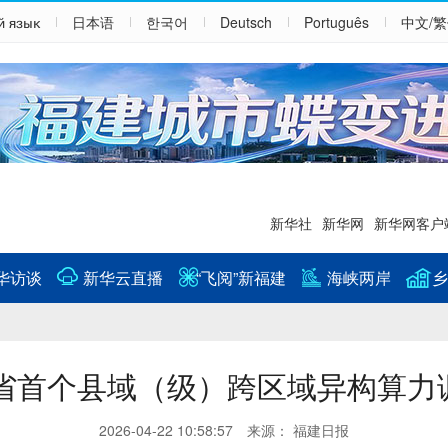
й язык
日本语
한국어
Deutsch
Português
中文/
新华社
新华网
新华网客户
华访谈
新华云直播
“飞阅”新福建
海峡两岸
乡
省首个县域（级）跨区域异构算力
2026-04-22 10:58:57 来源： 福建日报