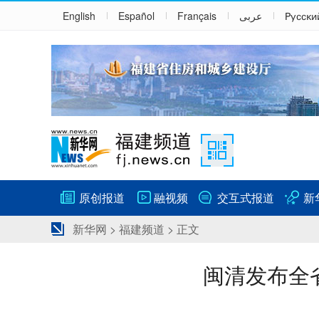
English
Español
Français
عربى
Русски
原创报道
融视频
交互式报道
新
新华网
>
福建频道
> 正文
闽清发布全