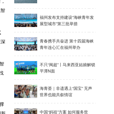
前，
域智
试
展深
智
找
撑
创新