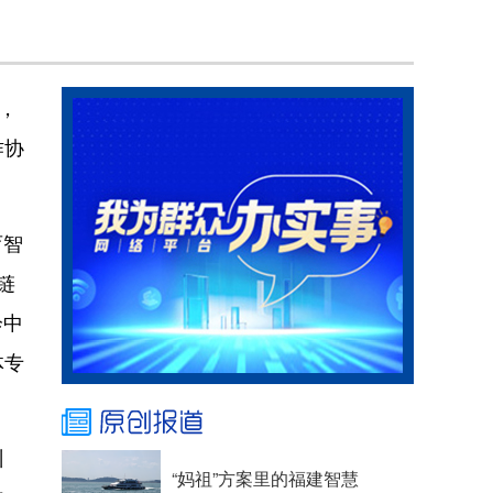
，
作协
育智
链
诊中
体专
训