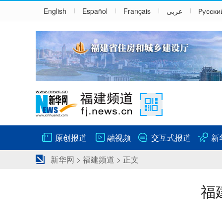
English
Español
Français
عربى
Русски
原创报道
融视频
交互式报道
新
新华网
>
福建频道
> 正文
福