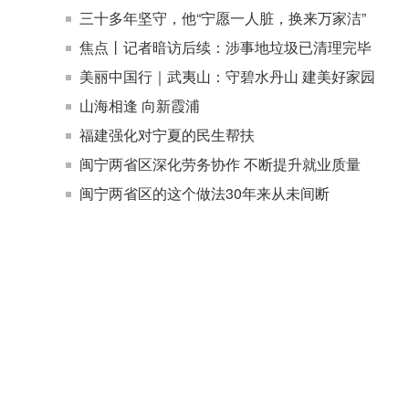
三十多年坚守，他“宁愿一人脏，换来万家洁”
焦点丨记者暗访后续：涉事地垃圾已清理完毕
美丽中国行｜武夷山：守碧水丹山 建美好家园
山海相逢 向新霞浦
福建强化对宁夏的民生帮扶
闽宁两省区深化劳务协作 不断提升就业质量
闽宁两省区的这个做法30年来从未间断