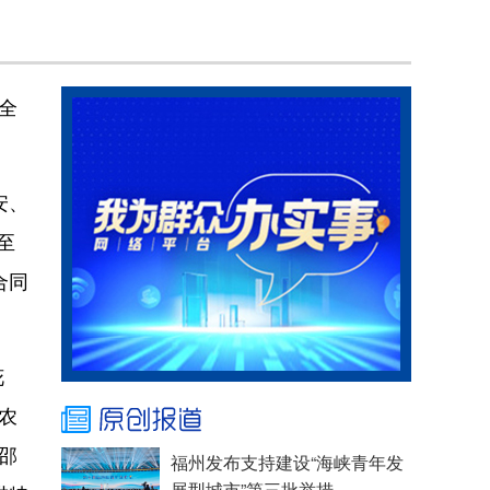
全
安、
至
合同
花
农
邵