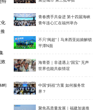
进特
文化
，推
集
范效
陈醉]