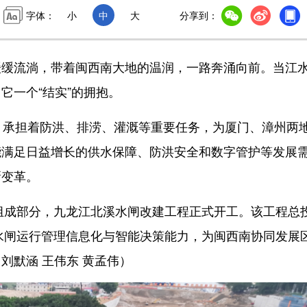
字体：
小
中
大
分享到：
流淌，带着闽西南大地的温润，一路奔涌向前。当江
它一个“结实”的拥抱。
承担着防洪、排涝、灌溉等重要任务，为厦门、漳州两
能满足日益增长的供水保障、防洪安全和数字管护等发展
新变革。
组成部分，九龙江北溪水闸改建工程正式开工。该工程总
溪水闸运行管理信息化与智能决策能力，为闽西南协同发展
刘默涵 王伟东 黄孟伟）