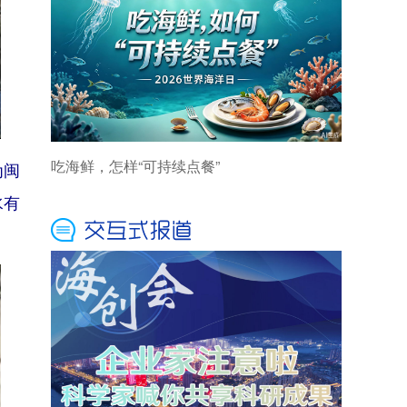
为闽
水有