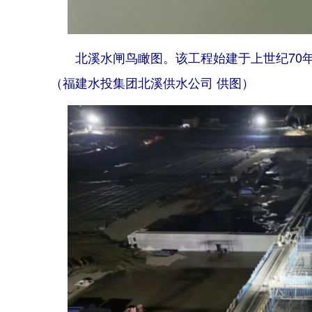
北溪水闸鸟瞰图。该工程始建于上世纪70
（福建水投集团北溪供水公司 供图）