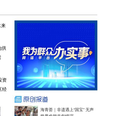
水来
地供
需
投资
区经