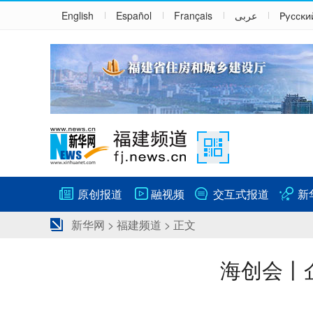
English
Español
Français
عربى
Русски
原创报道
融视频
交互式报道
新
新华网
>
福建频道
> 正文
海创会丨