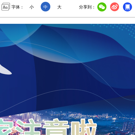
字体：
小
中
大
分享到：