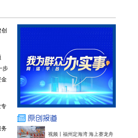
建创
领
一步
资金
业专
服务
视频丨福州定海湾 海上赛龙舟