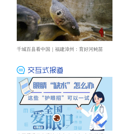
千城百县看中国｜福建漳州：育好河鲀苗