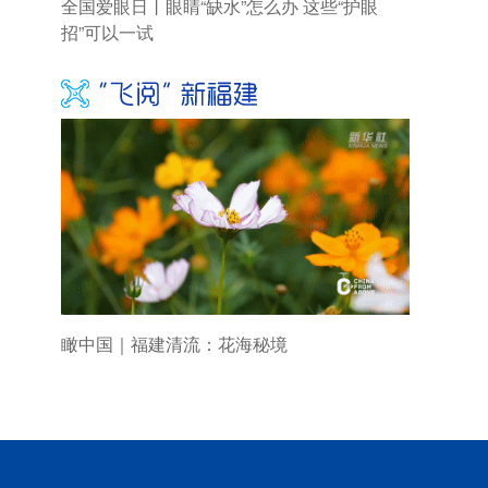
全国爱眼日丨眼睛“缺水”怎么办 这些“护眼
招”可以一试
瞰中国｜福建清流：花海秘境