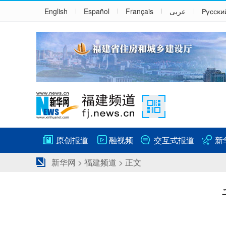
English
Español
Français
عربى
Русски
原创报道
融视频
交互式报道
新
新华网
>
福建频道
> 正文