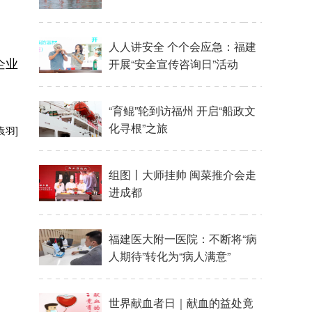
人人讲安全 个个会应急：福建
企业
开展“安全宣传咨询日”活动
“育鲲”轮到访福州 开启“船政文
化寻根”之旅
袁羽]
组图丨大师挂帅 闽菜推介会走
进成都
福建医大附一医院：不断将“病
人期待”转化为“病人满意”
世界献血者日｜献血的益处竟