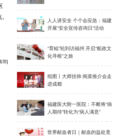
区
点。
人人讲安全 个个会应急：福建
开展“安全宣传咨询日”活动
“育鲲”轮到访福州 开启“船政文
化寻根”之旅
袁羽]
组图丨大师挂帅 闽菜推介会走
进成都
福建医大附一医院：不断将“病
人期待”转化为“病人满意”
世界献血者日｜献血的益处竟