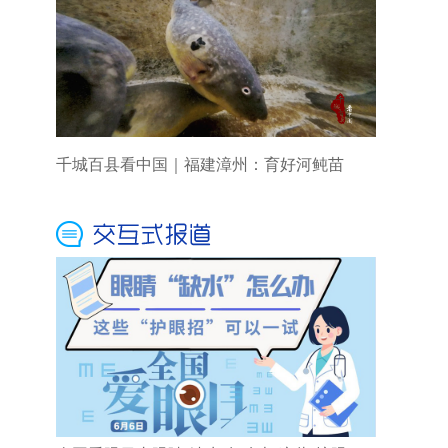
千城百县看中国｜福建漳州：育好河鲀苗