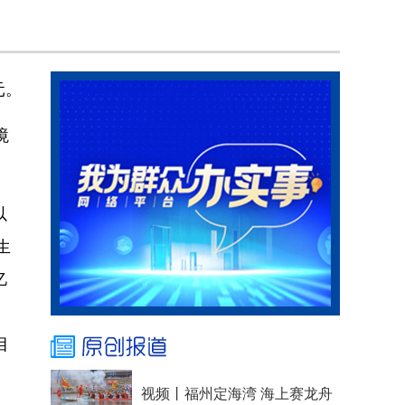
元。
境
以
生
亿
目
视频丨福州定海湾 海上赛龙舟