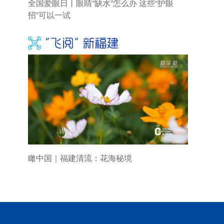
全国爱眼日丨眼睛“缺水”怎么办 这些“护眼
招”可以一试
瞰中国｜福建清流：花海秘境