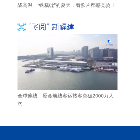
战高温｜“铁裁缝”的夏天，看照片都感觉烫！
全球连线丨厦金航线客运旅客突破2000万人
次