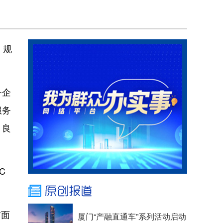
，规
务企
服务
、良
C
方面
厦门“产融直通车”系列活动启动