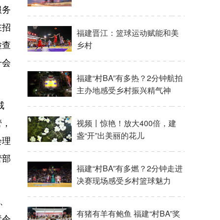
服务
在招
福建晋江：篮球运动赋能和美
检查
乡村
升会
福建“村BA”有多热？2分钟航拍
主办地感受乡村振兴精气神
戒
管，
视频丨惊艳！放大400倍，建
盏“开”出美丽的花儿
会理
管部
福建“村BA”有多燃？2分钟走进
决赛现场感受乡村篮球魅力
、
有猪有羊有鲍鱼 福建“村BA”奖
责令