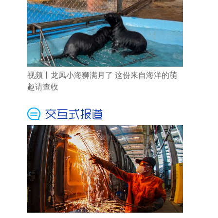
视频丨龙凤小海狮满月了 这份来自海洋的萌
趣请查收