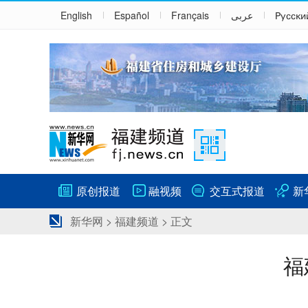
English
Español
Français
عربى
Русски
原创报道
融视频
交互式报道
新
新华网
>
福建频道
> 正文
福