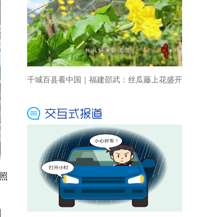
千城百县看中国｜福建邵武：丝瓜藤上花盛开
照