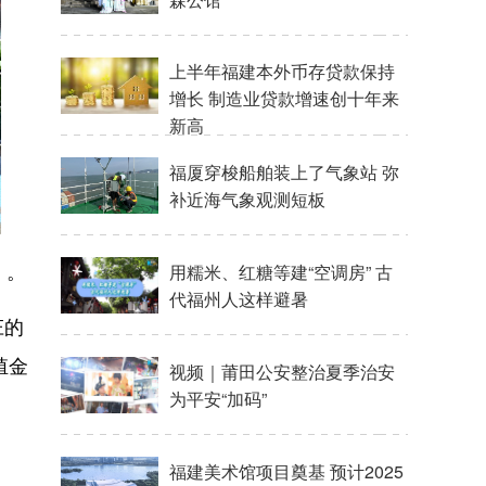
上半年福建本外币存贷款保持
增长 制造业贷款增速创十年来
新高
福厦穿梭船舶装上了气象站 弥
补近海气象观测短板
）。
用糯米、红糖等建“空调房” 古
代福州人这样避暑
庄的
殖金
视频｜莆田公安整治夏季治安
为平安“加码”
福建美术馆项目奠基 预计2025