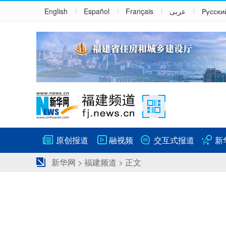
English
Español
Français
عربى
Русски
原创报道
融视频
交互式报道
新
新华网
>
福建频道
> 正文