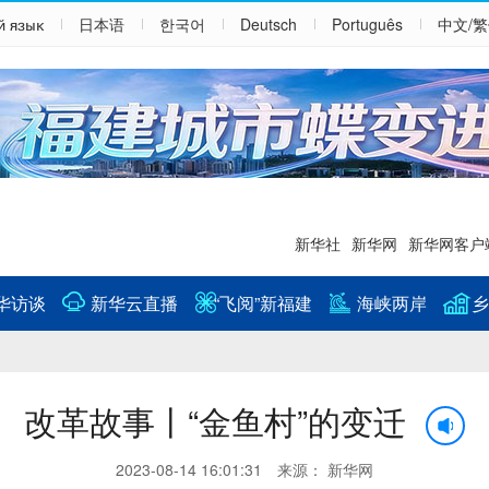
й язык
日本语
한국어
Deutsch
Português
中文/
新华社
新华网
新华网客户
华访谈
新华云直播
“飞阅”新福建
海峡两岸
乡
改革故事丨“金鱼村”的变迁
2023-08-14 16:01:31 来源： 新华网