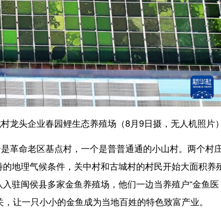
龙头企业春园鲤生态养殖场（8月9日摄，无人机照片
革命老区基点村，一个是普普通通的小山村。两个村
独特的地理气候条件，关中村和古城村的村民开始大面积养
队入驻闽侯县多家金鱼养殖场，他们一边当养殖户“金鱼医
关，让一只小小的金鱼成为当地百姓的特色致富产业。