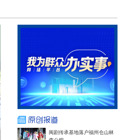
闽剧传承基地落户福州仓山林
森公馆