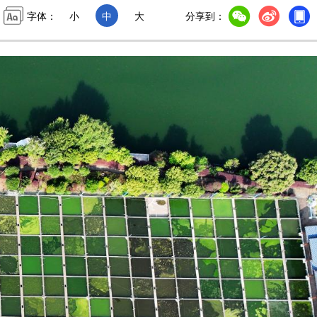
字体：
小
中
大
分享到：