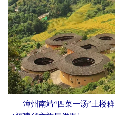
漳州南靖“四菜一汤”土楼