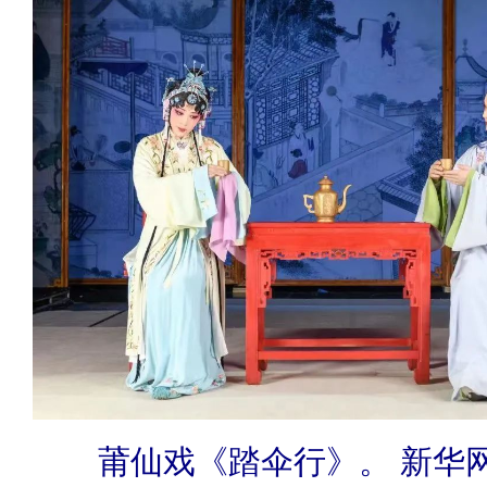
莆仙戏《踏伞行》。 新华网