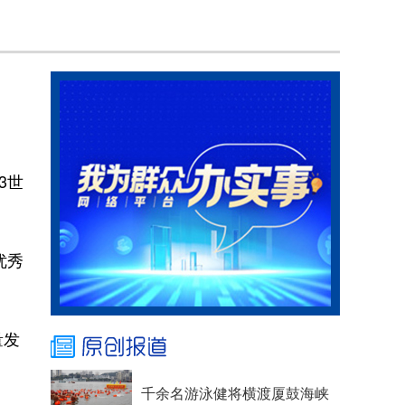
3世
优秀
量发
千余名游泳健将横渡厦鼓海峡