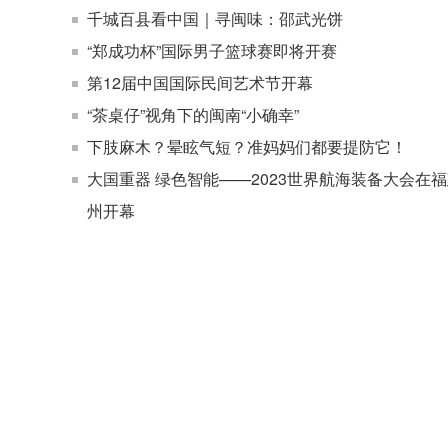
千城百县看中国｜寻闽味：邵武光饼
“郑成功杯”国际男子篮球赛即将开赛
第12届中国国际民间艺术节开幕
“茶桌仔”视角下的闽南“小确幸”
下肢麻木？晕眩气短？准妈妈们都要提防它！
大国重器 绿色智能——2023世界航海装备大会在
州开幕