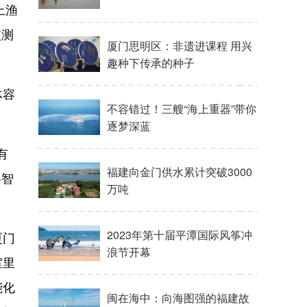
上渔
监测
厦门思明区：非遗进课程 用兴
趣种下传承的种子
体容
不容错过！三艘“海上重器”带你
逐梦深蓝
有
福建向金门供水累计突破3000
各智
万吨
2023年第十届平潭国际风筝冲
厦门
浪节开幕
室里
能化
闽在海中：向海图强的福建故