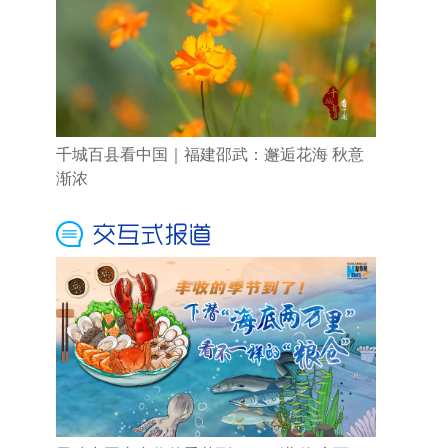
千城百县看中国｜福建邵武：邂逅花海 秋意
渐浓