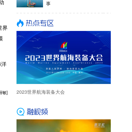
动
事
世界
模
海洋
2023世界航海装备大会
丽敏]