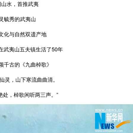
闽山水，首推武夷
灵毓秀的武夷山
文化与自然双遗产地
在武夷山五夫镇生活了50年
颂千古的《九曲棹歌》
有仙灵，山下寒流曲曲清。
绝处，棹歌闲听两三声。”