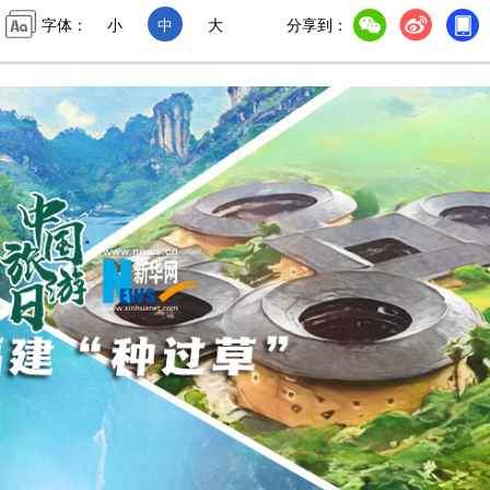
字体：
小
中
大
分享到：