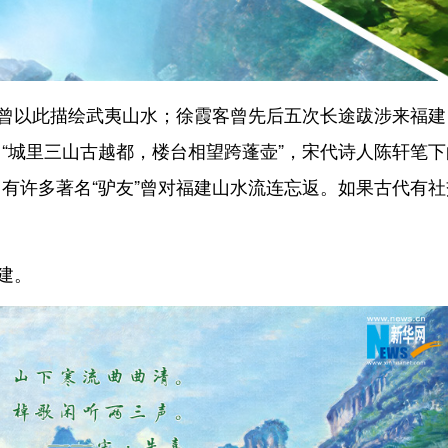
曾以此描绘武夷山水；徐霞客曾先后五次长途跋涉来福建
“城里三山古越都，楼台相望跨蓬壶”，宋代诗人陈轩笔下
有许多著名“驴友”曾对福建山水流连忘返。如果古代有社
建。