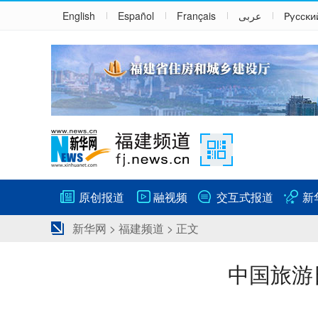
English
Español
Français
عربى
Русски
原创报道
融视频
交互式报道
新
新华网
>
福建频道
> 正文
中国旅游