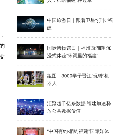
中国旅游日｜跟着卫星“打卡”福
建
，
的
国际博物馆日｜福州西湖畔 沉
浸式体验“宋词里的福建”
交
组图丨3000学子晋江“玩转”机
器人
汇聚超千亿条数据 福建加速释
放公共数据价值
“中国有约·相约福建”国际媒体