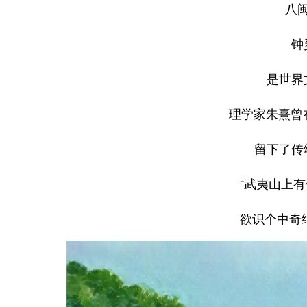
八
钟
是世界
理学家朱熹曾
留下了传
“武夷山上
欲识个中奇