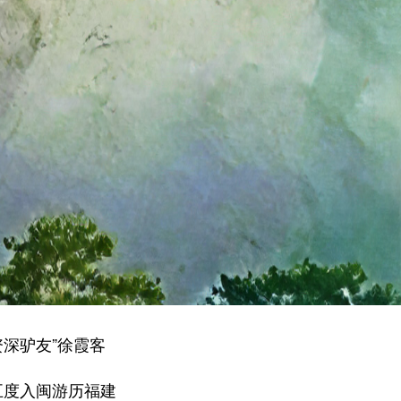
资深驴友”徐霞客
五度入闽游历福建