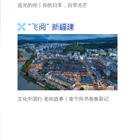
追光的你丨你的日常，自带光芒
文化中国行·老街故事丨泰宁尚书巷焕新记