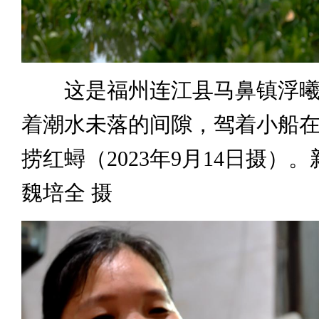
这是福州连江县马鼻镇浮曦
着潮水未落的间隙，驾着小船
捞红蟳（2023年9月14日摄）
魏培全 摄