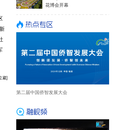
花博会开幕
区
新
吐
军
立葳]
第二届中国侨智发展大会