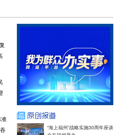
复
高
民
理
标准
“海上福州”战略实施30周年座谈
货吞
会在福州举办