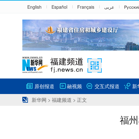
English
Español
Français
عربى
Русски
原创报道
融视频
交互式报道
新
新华网
>
福建频道
> 正文
福州