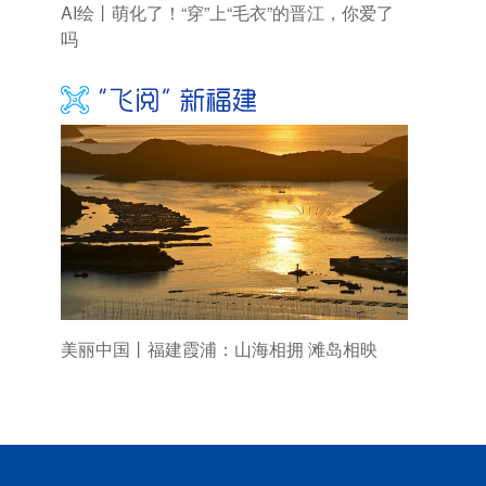
AI绘丨萌化了！“穿”上“毛衣”的晋江，你爱了
吗
美丽中国丨福建霞浦：山海相拥 滩岛相映