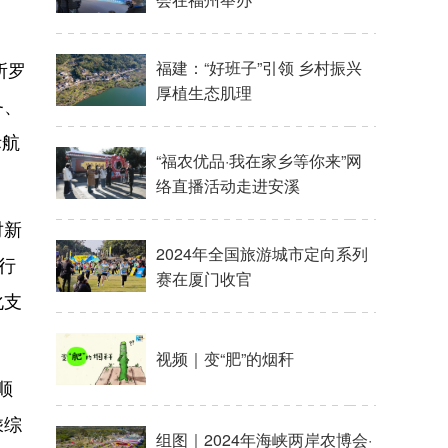
所罗
福建：“好班子”引领 乡村振兴
厚植生态肌理
务、
际航
“福农优品·我在家乡等你来”网
络直播活动走进安溪
对新
2024年全国旅游城市定向系列
行
赛在厦门收官
化支
视频｜变“肥”的烟秆
顺
乘综
组图｜2024年海峡两岸农博会·