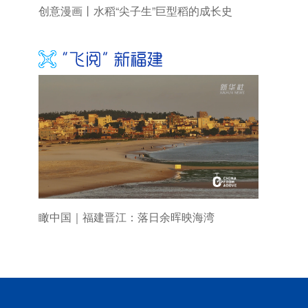
创意漫画丨水稻“尖子生”巨型稻的成长史
瞰中国｜福建晋江：落日余晖映海湾