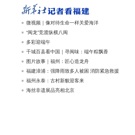
微视频｜像对待生命一样关爱海洋
“闽龙”竞渡纵横八闽
多彩迎端午
千城百县看中国｜寻闽味：端午粽飘香
图片故事｜福州：匠心造龙舟
福建漳浦：强降雨致多人被困 消防紧急救援
福州永泰：古村新貌迎客来
海丝非遗展品亮相北京