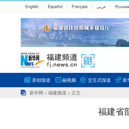
English
Español
Français
عربى
Русски
原创报道
融视频
交互式报道
新
新华网
>
福建频道
> 正文
福建省