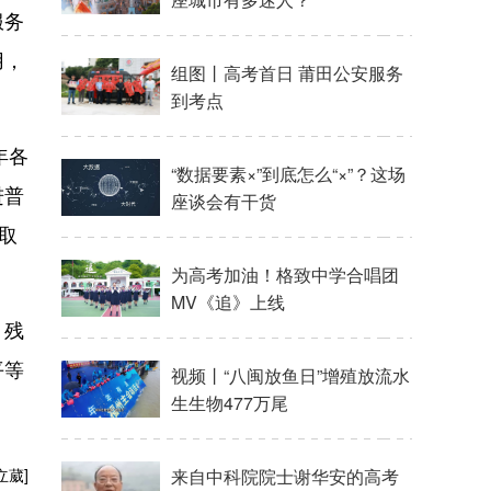
服务
用，
组图丨高考首日 莆田公安服务
到考点
年各
“数据要素×”到底怎么“×”？这场
进普
座谈会有干货
取
为高考加油！格致中学合唱团
MV《追》上线
、残
平等
视频丨“八闽放鱼日”增殖放流水
生生物477万尾
立葳]
来自中科院院士谢华安的高考