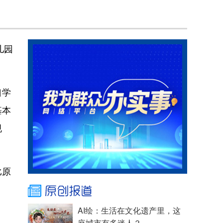
儿园
口学
基本
规
比原
AI绘：生活在文化遗产里，这
座城市有多迷人？