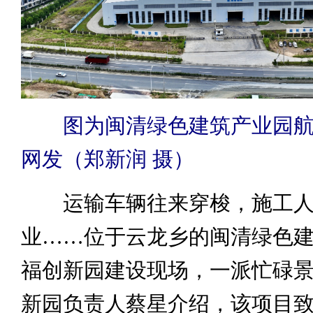
图为闽清绿色建筑产业园
网发（郑新润 摄）
运输车辆往来穿梭，施工人
业……位于云龙乡的闽清绿色
福创新园建设现场，一派忙碌
新园负责人蔡星介绍，该项目