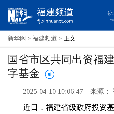
新华网
>
福建频道
> 正文
国省市区共同出资福
字基金
2025-04-10 10:06:47 来
近日，福建省级政府投资基