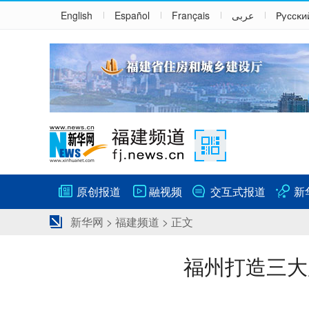
English
Español
Français
عربى
Русски
原创报道
融视频
交互式报道
新
新华网
>
福建频道
> 正文
福州打造三大