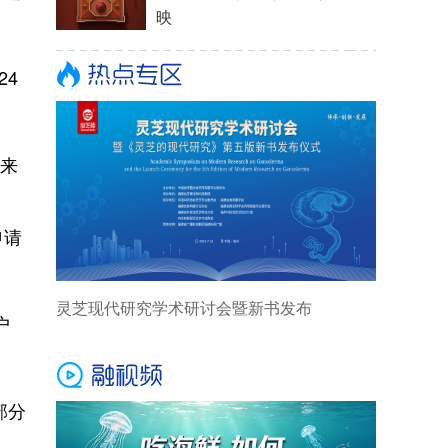
24
自来
申请
户
部分