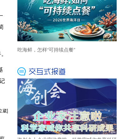
一
简
寻。
基
记
立葳]
察