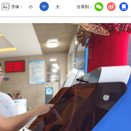
字体：
小
中
大
分享到：