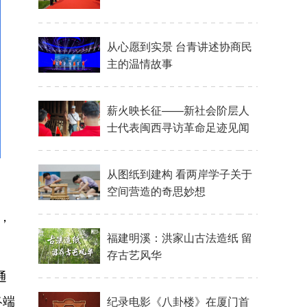
，
通
终端