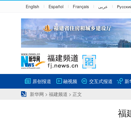
English
Español
Français
عربى
Русски
原创报道
融视频
交互式报道
新
新华网
>
福建频道
> 正文
福