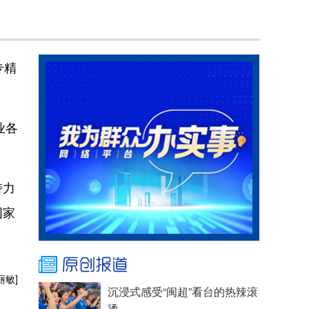
专精
业各
持力
国家
丽敏]