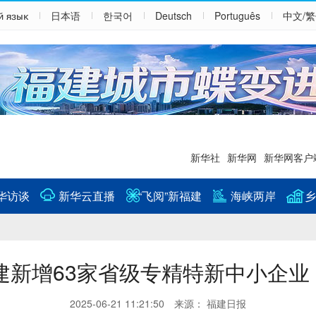
й язык
日本语
한국어
Deutsch
Português
中文/
新华社
新华网
新华网客户
华访谈
新华云直播
“飞阅”新福建
海峡两岸
乡
建新增63家省级专精特新中小企业
2025-06-21 11:21:50 来源： 福建日报