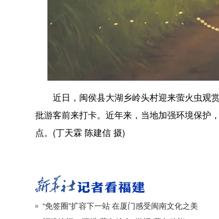
近日，闽侯县大湖乡岭头村迎来萤火虫观赏高
批游客前来打卡。近年来，当地加强环境保护
点。(丁天霖 陈建信 摄)
“免签圈”扩容下一站 在厦门感受闽南文化之美