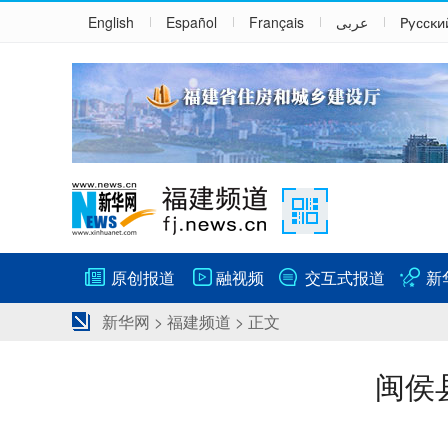
English
Español
Français
عربى
Русски
原创报道
融视频
交互式报道
新
新华网
>
福建频道
> 正文
闽侯