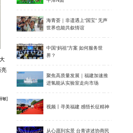
大
新亮
丽敏]