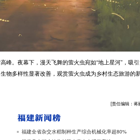
峰。夜幕下，漫天飞舞的萤火虫宛如“地上星河”，吸引
，生物多样性显著改善，观赏萤火虫成为乡村生态旅游的
[责任编辑：蒋
福建全省杂交水稻制种生产综合机械化率超80%