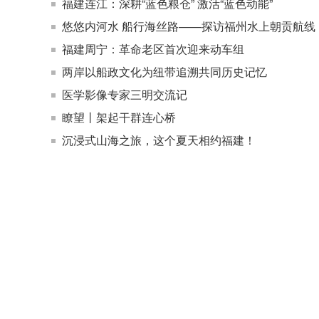
福建连江：深耕“蓝色粮仓” 激活“蓝色动能”
悠悠内河水 船行海丝路——探访福州水上朝贡航线
福建周宁：革命老区首次迎来动车组
两岸以船政文化为纽带追溯共同历史记忆
医学影像专家三明交流记
瞭望丨架起干群连心桥
沉浸式山海之旅，这个夏天相约福建！