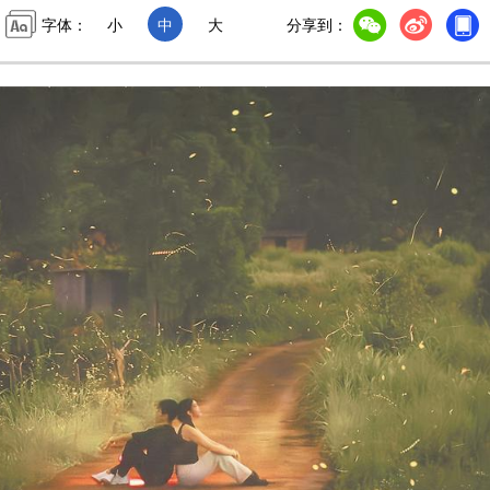
字体：
小
中
大
分享到：