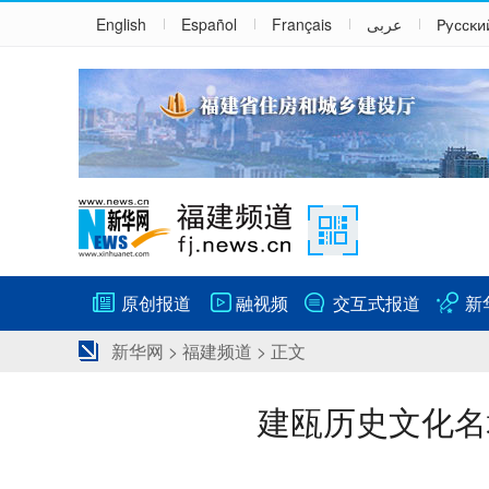
English
Español
Français
عربى
Русски
原创报道
融视频
交互式报道
新
新华网
>
福建频道
> 正文
建瓯历史文化名