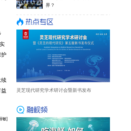
。
步
实
保护
永续
有益
丽敏]