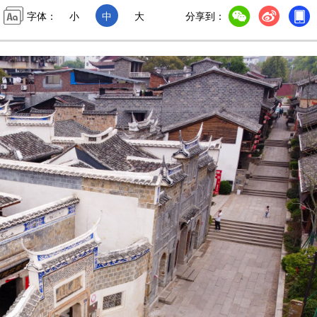
字体：
小
中
大
分享到：