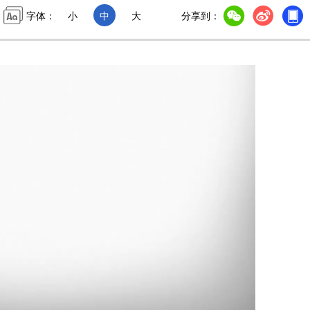
字体：
小
中
大
分享到：