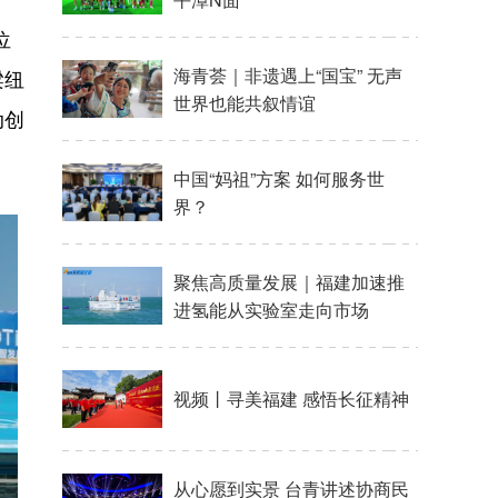
位
梁纽
动创