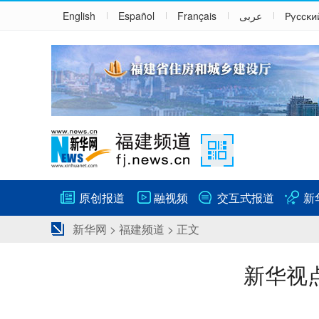
English
Español
Français
عربى
Русски
原创报道
融视频
交互式报道
新
新华网
>
福建频道
> 正文
新华视