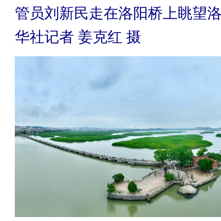
管员刘新民走在洛阳桥上眺望
华社记者 姜克红 摄