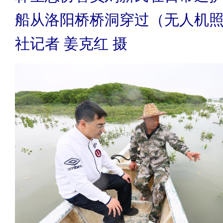
船从洛阳桥桥洞穿过（无人机
社记者 姜克红 摄