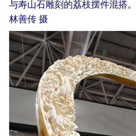
与寿山石雕刻的荔枝摆件混搭
林善传 摄