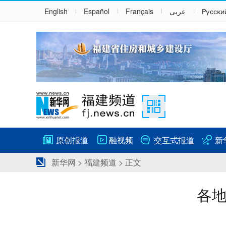
English
Español
Français
عربى
Русски
原创报道
融视频
交互式报道
新
新华网
>
福建频道
> 正文
各