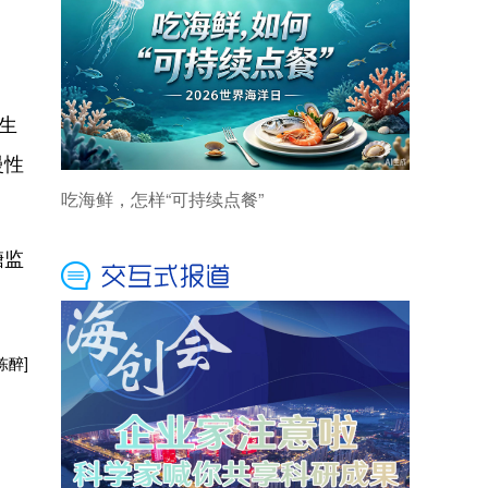
生
慢性
糖监
陈醉]