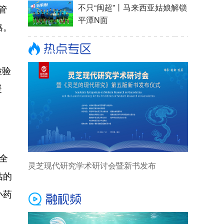
管
格。
检验
暖
全
估的
小药