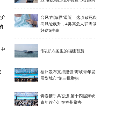
洪介
的
大中
。
完