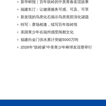
新华鲜报｜百年鼓岭的中美青春友谊故事
福建长汀：让健康服务可感、可及、可享
新发现的鸟类化石揭示鸟类尾部演化谜题
特写：赛场相逢，续写百年鼓岭情
美国青少年在福州感受闽都文化
福建向金门供水累计突破5000万吨
2026年“鼓岭缘”中美青少年棒球友谊赛举行