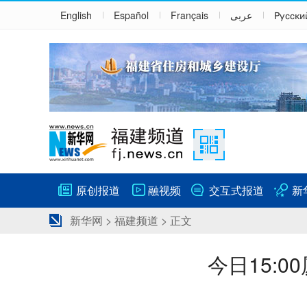
English
Español
Français
عربى
Русски
原创报道
融视频
交互式报道
新
新华网
>
福建频道
> 正文
今日15: