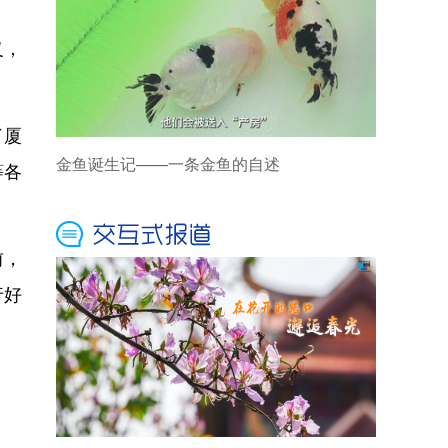
义，
了厦
金鱼诞生记——一条金鱼的自述
等各
前，
行好