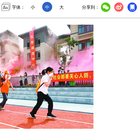
字体：
小
中
大
分享到：