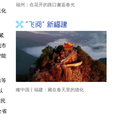
福州：在花开的路口邂逅春光
息化
紧
城市
智能
凉等
瞰中国丨福建：藏在春天里的德化
以
便民
全省