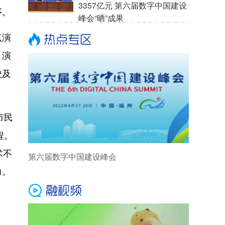
3357亿元 第六届数字中国建设
序。
峰会“晒”成果
点演
。演
校及
市民
程。
术不
第六届数字中国建设峰会
力。