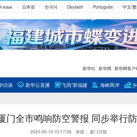
й язык
日本语
한국어
Deutsch
Português
中文/
新华社
新华网
新华网客户
华访谈
新华云直播
“飞阅”新福建
海峡两岸
乡
00厦门全市鸣响防空警报 同步举行
2023-05-10 10:17:39 来源： 厦门日报