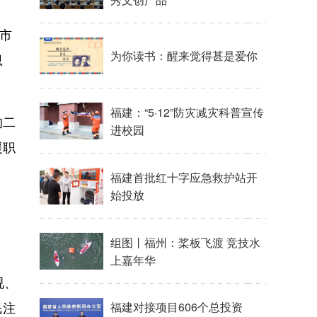
市
为你读书：醒来觉得甚是爱你
思
福建：“5·12”防灾减灾科普宣传
的二
进校园
援职
福建首批红十字应急救护站开
始投放
组图丨福州：桨板飞渡 竞技水
上嘉年华
视、
民注
福建对接项目606个总投资