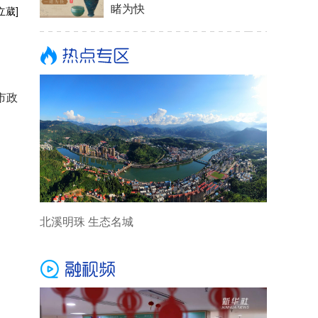
睹为快
立葳]
市政
北溪明珠 生态名城