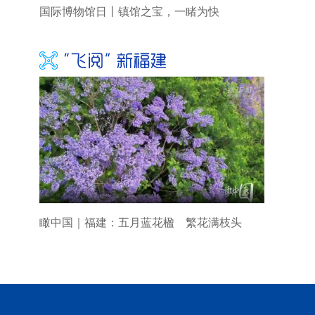
国际博物馆日丨镇馆之宝，一睹为快
瞰中国｜福建：五月蓝花楹 繁花满枝头