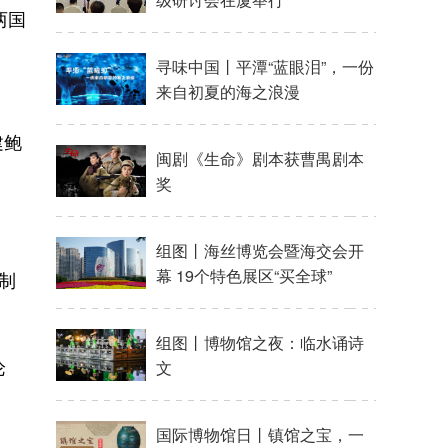
两国
寻味中国丨平潭“蓝眼泪”，一份
来自初夏的海之浪漫
建鲍
闽剧《生命》剧本获曹禺剧本
奖
组图丨海丝博览会暨海交会开
幕 19个特色展区“买全球”
制
组图丨博物馆之夜：临水诵诗
论
文
国际博物馆日丨镇馆之宝，一