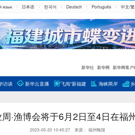
й язык
日本语
한국어
Deutsch
Português
中文/
新华社
新华网
新华网客户
华访谈
新华云直播
“飞阅”新福建
海峡两岸
乡
渔业周·渔博会将于6月2日至4日在福
2023-05-20 10:45:27 来源： 福州晚报