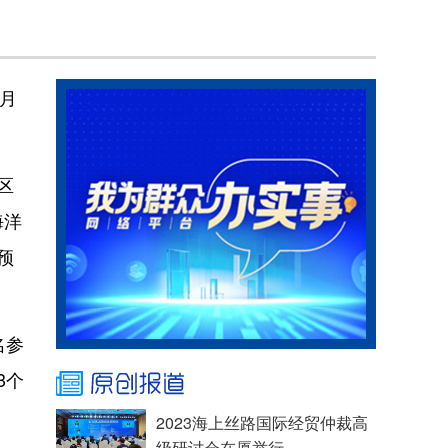
月
区
海洋
预
名参
3个
2023海上丝路国际经贸仲裁高
级研讨会在厦举行