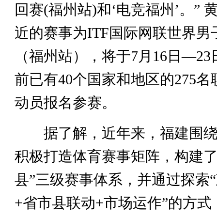
回赛(福州站)和‘电竞福州’。”
近的赛事为ITF国际网联世界男
（福州站），将于7月16日—2
前已有40个国家和地区的275
动员报名参赛。
据了解，近年来，福建围绕
积极打造体育赛事矩阵，构建了
县”三级赛事体系，并通过探索
+省市县联动+市场运作”的方式