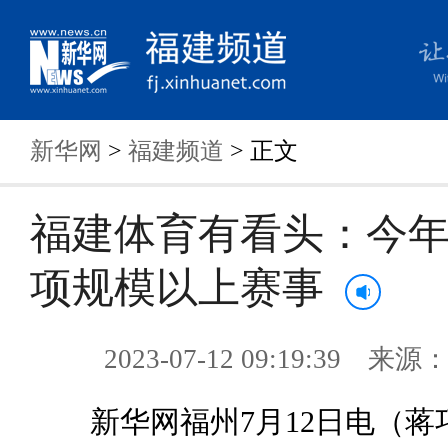
新华网
>
福建频道
> 正文
福建体育有看头：今年拟
项规模以上赛事
2023-07-12 09:19:39 来
新华网福州7月12日电（蒋巧玲