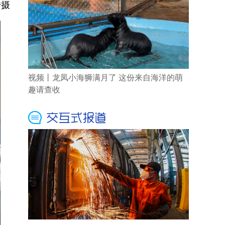
传摄
视频丨龙凤小海狮满月了 这份来自海洋的萌
趣请查收