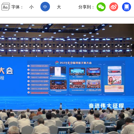
字体：
小
中
大
分享到：