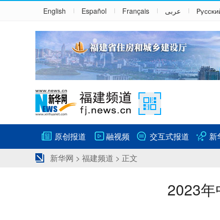
English
Español
Français
عربى
Русски
原创报道
融视频
交互式报道
新
新华网
>
福建频道
> 正文
202