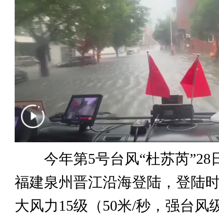
今年第5号台风“杜苏芮”28日
福建泉州晋江沿海登陆，登陆
大风力15级（50米/秒，强台