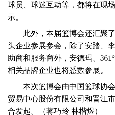
球员、球迷互动等，都将在现
示。
此外，本届篮博会还汇聚了
头企业参展参会，除了安踏、李
助商和服务商外，安德玛、361
相关品牌企业也将悉数参展。
本次篮博会由中国篮球协会
贸易中心股份有限公司和晋江
合发起。（蒋巧玲 林楷煜）