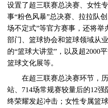
设置了超三联赛总决赛、女性
事“粉色风暴”总决赛、拉拉队创
场不定式”等官方赛事，还将举
部门、篮球协会和篮球领域从
的“篮球大讲堂”，以及超2000
篮球文化展等。
在超三联赛总决赛环节，历经
站、714场常规赛较量后的12
终荣耀发起冲击；女性专属篮球