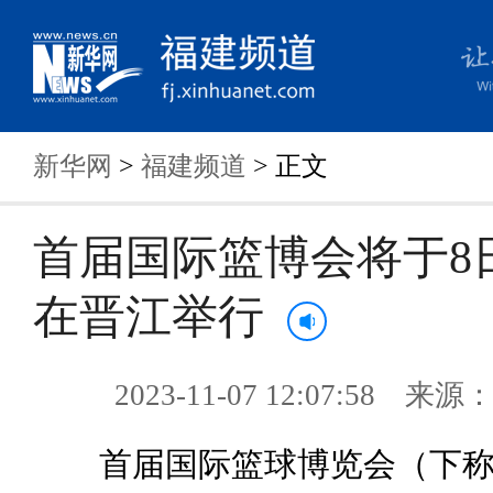
新华网
>
福建频道
> 正文
首届国际篮博会将于8日
在晋江举行
2023-11-07 12:07:58 来
首届国际篮球博览会（下称“