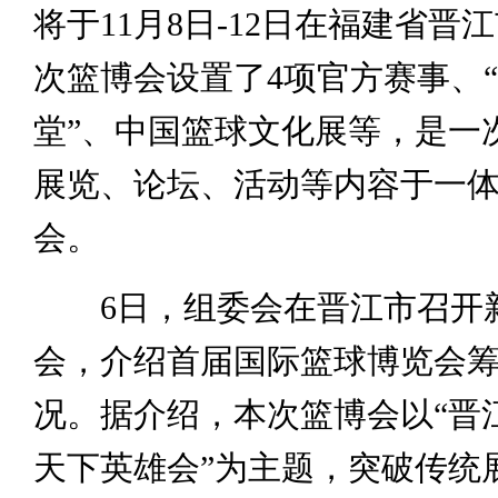
将于11月8日-12日在福建省晋
次篮博会设置了4项官方赛事、
堂”、中国篮球文化展等，是一
展览、论坛、活动等内容于一
会。
6日，组委会在晋江市召开
会，介绍首届国际篮球博览会
况。据介绍，本次篮博会以“晋
天下英雄会”为主题，突破传统