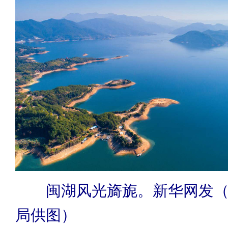
闽湖风光旖旎。新华网发
局供图）