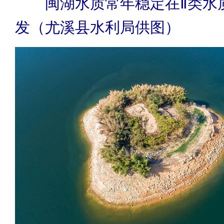
闽湖水质常年稳定在Ⅱ类水
发（尤溪县水利局供图）