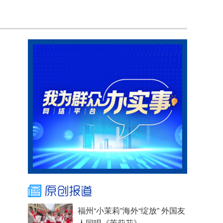
福州“小茉莉”海外“绽放” 外国友
人同唱《茉莉花》