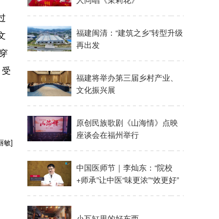
过
福建闽清：“建筑之乡”转型升级
文
再出发
穿
，受
福建将举办第三届乡村产业、
文化振兴展
原创民族歌剧《山海情》点映
座谈会在福州举行
丽敏]
中国医师节｜李灿东：“院校
+师承”让中医“味更浓”“效更好”
小瓦缸里的好东西