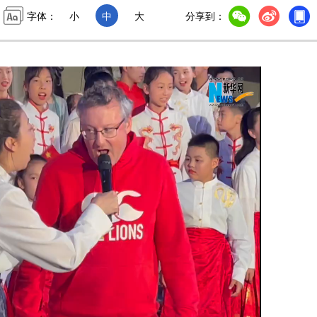
字体：
小
中
大
分享到：