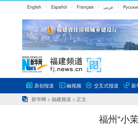
English
Español
Français
عربى
Русски
原创报道
融视频
交互式报道
新
新华网
>
福建频道
> 正文
福州“小