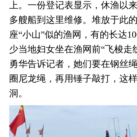
上。一份登记表显示，休渔以来
多艘船到这里维修。堆放于此
座“小山”似的渔网，有的长达1
少当地妇女坐在渔网前“飞梭走
勇华告诉记者，她们要在钢丝
圈尼龙绳，再用锤子敲打，这
洞。