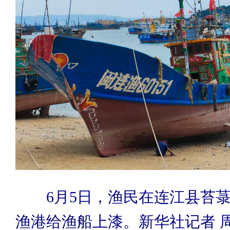
6月5日，渔民在连江县苔菉
渔港给渔船上漆。新华社记者 周