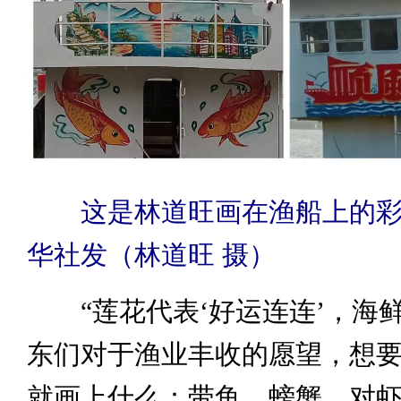
这是林道旺画在渔船上的彩
华社发（林道旺 摄）
“莲花代表‘好运连连’，海
东们对于渔业丰收的愿望，想
就画上什么：带鱼、螃蟹、对虾