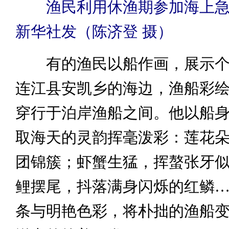
渔民利用休渔期参加海上急
新华社发（陈济登 摄）
有的渔民以船作画，展示个
连江县安凯乡的海边，渔船彩
穿行于泊岸渔船之间。他以船
取海天的灵韵挥毫泼彩：莲花
团锦簇；虾蟹生猛，挥螯张牙
鲤摆尾，抖落满身闪烁的红鳞
条与明艳色彩，将朴拙的渔船