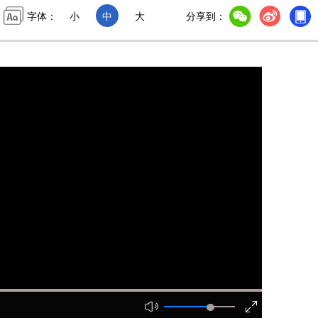
字体：
小
中
大
分享到：