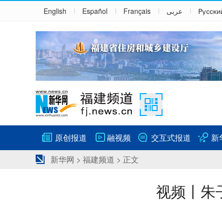
English
Español
Français
عربى
Русски
原创报道
融视频
交互式报道
新
新华网
>
福建频道
> 正文
视频丨朱