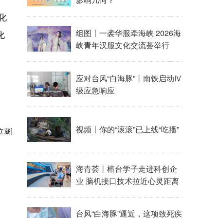
化
化
立葳]