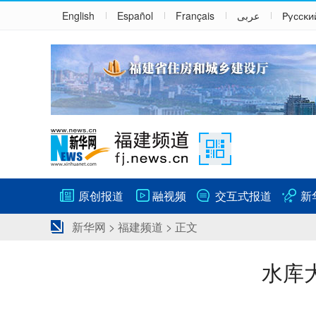
English
Español
Français
عربى
Русски
原创报道
融视频
交互式报道
新
新华网
>
福建频道
> 正文
水库