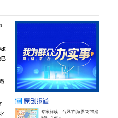
容
涉嫌
地已
遇
了
水