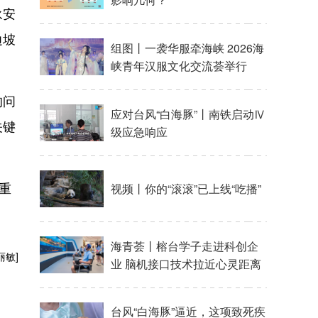
永安
边坡
的问
关键
重
丽敏]