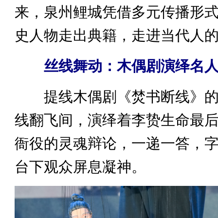
来，泉州鲤城凭借多元传播形
史人物走出典籍，走进当代人
丝线舞动：木偶剧演绎名
提线木偶剧《焚书断线》的
线翻飞间，演绎着李贽生命最
衙役的灵魂辩论，一递一答，
台下观众屏息凝神。