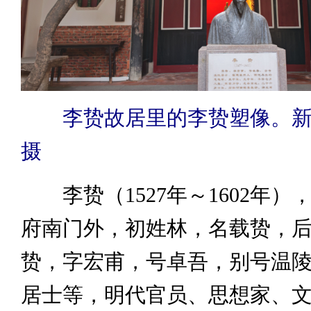
李贽故居里的李贽塑像。新
摄
李贽（1527年～1602年）
府南门外，初姓林，名载贽，
贽，字宏甫，号卓吾，别号温
居士等，明代官员、思想家、