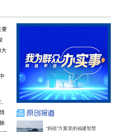
主要
发
加大
中
次、
情
旅