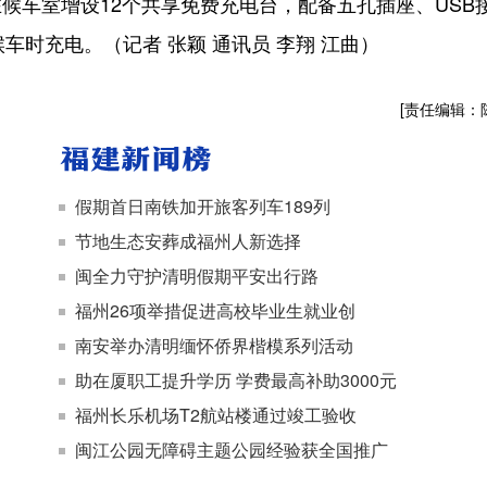
候车室增设12个共享免费充电台，配备五孔插座、USB
候车时充电。（记者 张颖 通讯员 李翔 江曲）
[责任编辑：
假期首日南铁加开旅客列车189列
节地生态安葬成福州人新选择
闽全力守护清明假期平安出行路
福州26项举措促进高校毕业生就业创
南安举办清明缅怀侨界楷模系列活动
助在厦职工提升学历 学费最高补助3000元
福州长乐机场T2航站楼通过竣工验收
闽江公园无障碍主题公园经验获全国推广