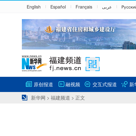
English
Español
Français
عربى
Русски
原创报道
融视频
交互式报道
新
新华网
>
福建频道
> 正文