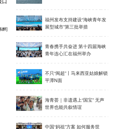
接口
陈醉]