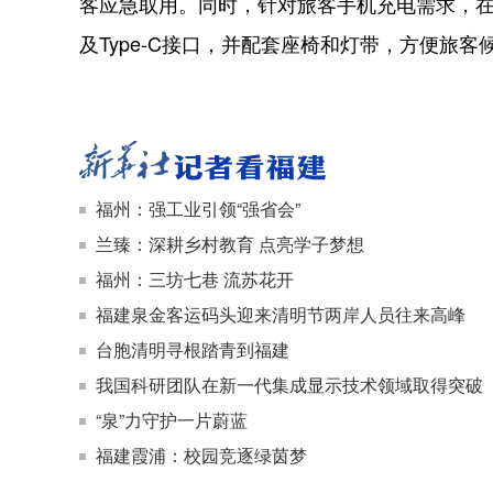
客应急取用。同时，针对旅客手机充电需求，在
及Type-C接口，并配套座椅和灯带，方便旅客
福州：强工业引领“强省会”
兰臻：深耕乡村教育 点亮学子梦想
福州：三坊七巷 流苏花开
福建泉金客运码头迎来清明节两岸人员往来高峰
台胞清明寻根踏青到福建
我国科研团队在新一代集成显示技术领域取得突破
“泉”力守护一片蔚蓝
福建霞浦：校园竞逐绿茵梦