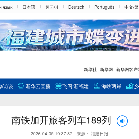
й язык
日本语
한국어
Deutsch
Português
中文/
新华社
新华网
新华网客户
华访谈
新华云直播
“飞阅”新福建
海峡两岸
乡
南铁加开旅客列车189列
2026-04-05 10:37:37 来源： 福建日报