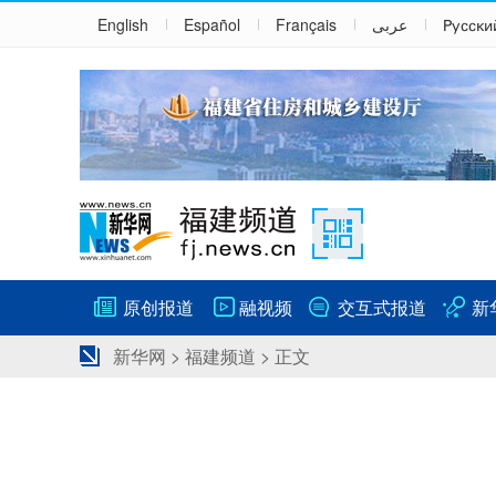
English
Español
Français
عربى
Русски
原创报道
融视频
交互式报道
新
新华网
>
福建频道
> 正文