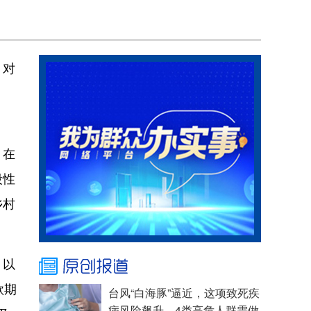
，对
，在
段性
乡村
，以
款期