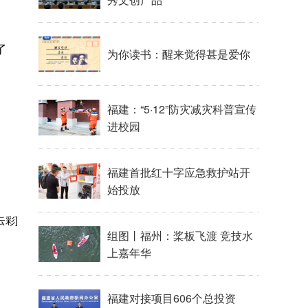
了
为你读书：醒来觉得甚是爱你
福建：“5·12”防灾减灾科普宣传
进校园
福建首批红十字应急救护站开
始投放
云彩]
组图丨福州：桨板飞渡 竞技水
上嘉年华
福建对接项目606个总投资