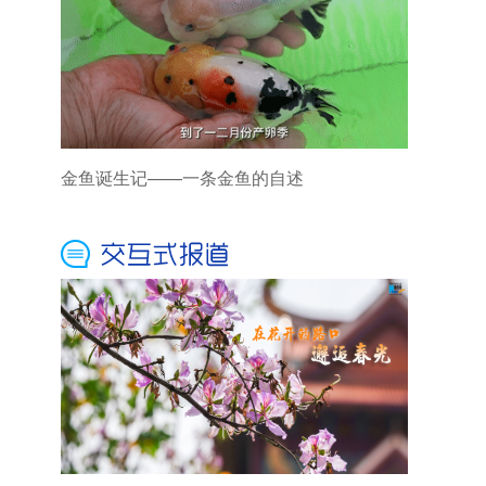
金鱼诞生记——一条金鱼的自述