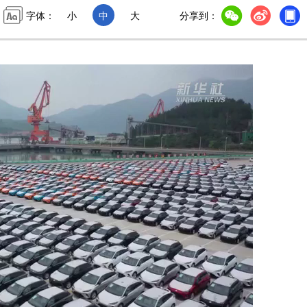
字体：
小
中
大
分享到：