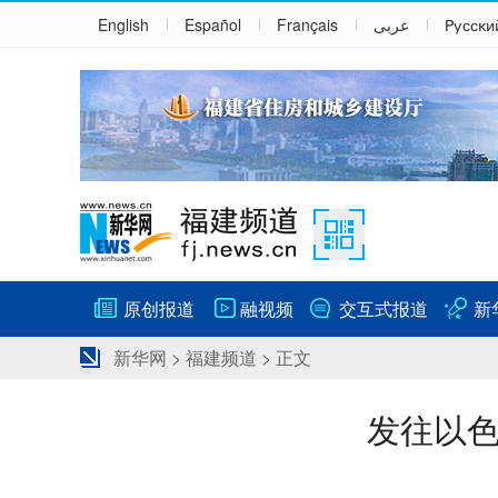
English
Español
Français
عربى
Русски
原创报道
融视频
交互式报道
新
新华网
>
福建频道
> 正文
发往以