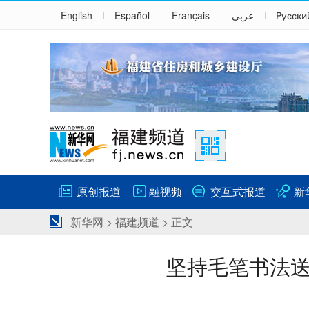
English
Español
Français
عربى
Русски
原创报道
融视频
交互式报道
新
新华网
>
福建频道
> 正文
坚持毛笔书法送