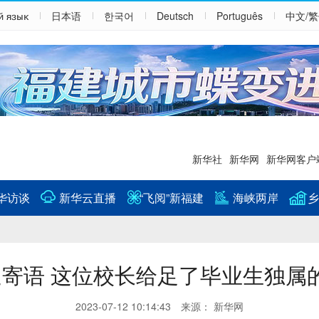
й язык
日本语
한국어
Deutsch
Português
中文/
新华社
新华网
新华网客户
华访谈
新华云直播
“飞阅”新福建
海峡两岸
乡
寄语 这位校长给足了毕业生独属的
2023-07-12 10:14:43 来源： 新华网