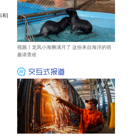
云彩]
视频丨龙凤小海狮满月了 这份来自海洋的萌
趣请查收