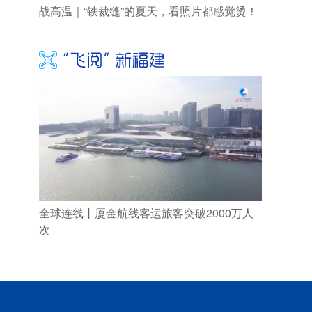
战高温｜“铁裁缝”的夏天，看照片都感觉烫！
全球连线丨厦金航线客运旅客突破2000万人
次