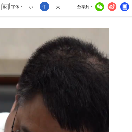
字体：
小
中
大
分享到：