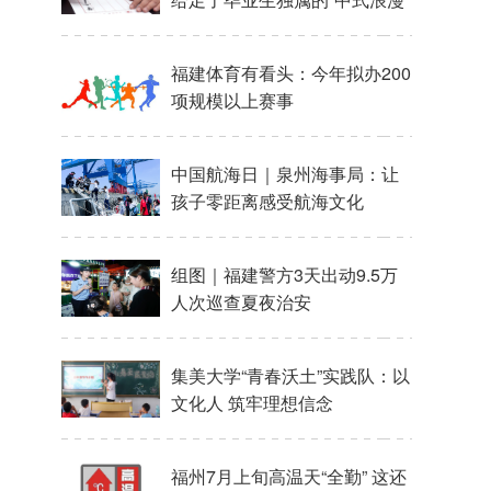
福建体育有看头：今年拟办200
项规模以上赛事
中国航海日｜泉州海事局：让
孩子零距离感受航海文化
组图｜福建警方3天出动9.5万
人次巡查夏夜治安
集美大学“青春沃土”实践队：以
文化人 筑牢理想信念
福州7月上旬高温天“全勤” 这还