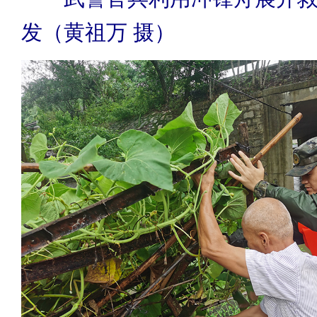
发（黄祖万 摄）