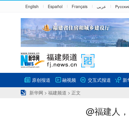
English
Español
Français
عربى
Русски
原创报道
融视频
交互式报道
新
新华网
>
福建频道
> 正文
@福建人，