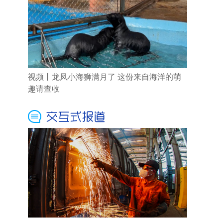
视频丨龙凤小海狮满月了 这份来自海洋的萌
趣请查收