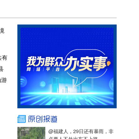
境
共有
县
仙游
@福建人，29日还有暴雨，非
必要人不外出车不上路