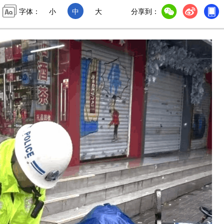
字体：
小
中
大
分享到：