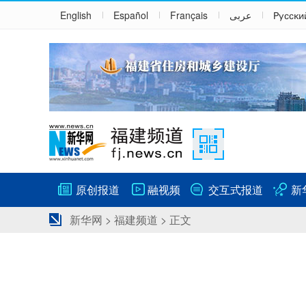
English
Español
Français
عربى
Русски
原创报道
融视频
交互式报道
新
新华网
>
福建频道
> 正文