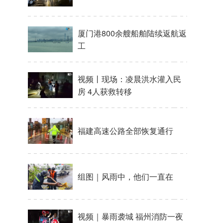
厦门港800余艘船舶陆续返航返
工
视频丨现场：凌晨洪水灌入民
房 4人获救转移
福建高速公路全部恢复通行
组图｜风雨中，他们一直在
视频｜暴雨袭城 福州消防一夜