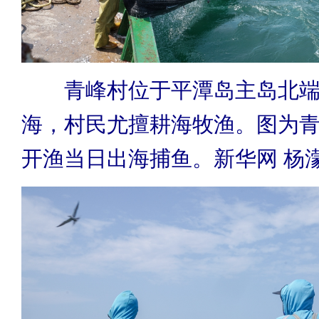
青峰村位于平潭岛主岛北端
海，村民尤擅耕海牧渔。图为
开渔当日出海捕鱼。新华网 杨濛