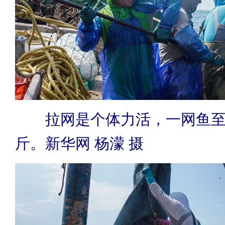
拉网是个体力活，一网鱼至少
斤。新华网 杨濛 摄