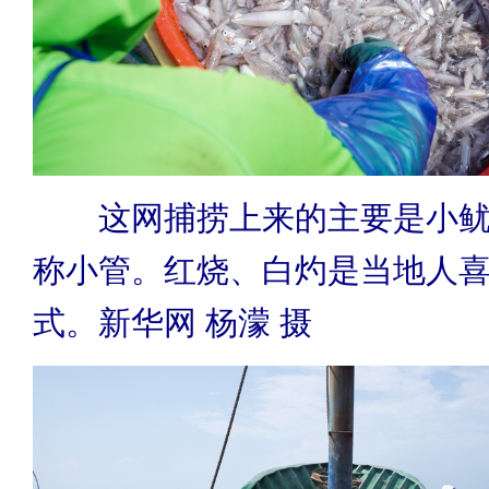
这网捕捞上来的主要是小鱿
称小管。红烧、白灼是当地人
式。新华网 杨濛 摄