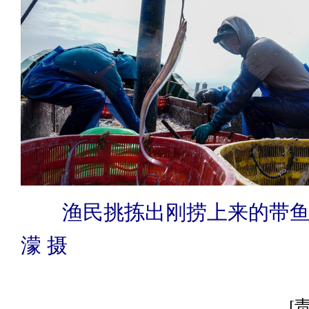
渔民挑拣出刚捞上来的带鱼。
濛 摄
[