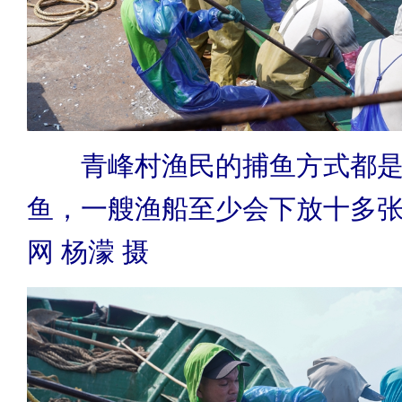
青峰村渔民的捕鱼方式都是
鱼，一艘渔船至少会下放十多
网 杨濛 摄