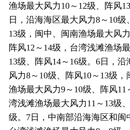
渔场最大风力10～12级、阵风13
日，沿海海区最大风力8～10级
13级，闽中、闽南渔场最大风力
阵风12～14级，台湾浅滩渔场最
13级、阵风14～16级。6日，
风力8～10级、阵风10～13级
渔场最大风力9～10级、阵风11
湾浅滩渔场最大风力11～13级、
级。7日，中南部沿海海区和闽