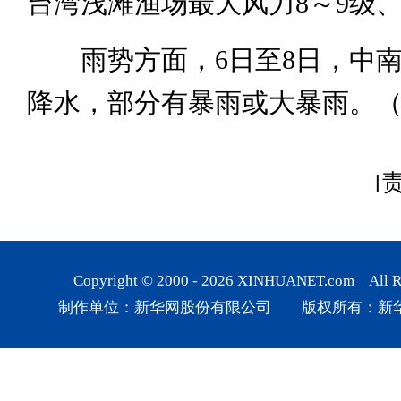
台湾浅滩渔场最大风力8～9级、
雨势方面，6日至8日，中南
降水，部分有暴雨或大暴雨。（
[
Copyright © 2000 -
2026
XINHUANET.com All Rig
制作单位：新华网股份有限公司 版权所有：新