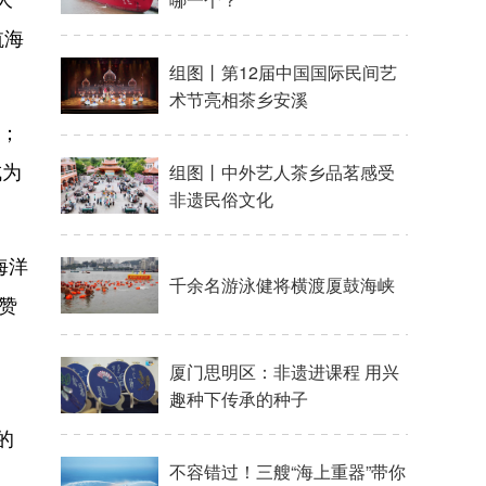
航海
组图丨第12届中国国际民间艺
术节亮相茶乡安溪
舰；
成为
组图丨中外艺人茶乡品茗感受
非遗民俗文化
海洋
千余名游泳健将横渡厦鼓海峡
赞
厦门思明区：非遗进课程 用兴
趣种下传承的种子
的
不容错过！三艘“海上重器”带你