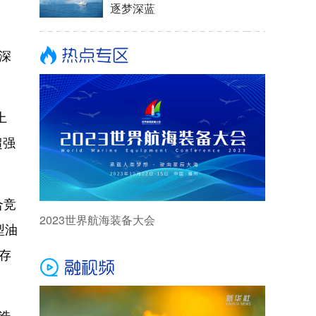
逐梦深蓝
深
上
超强
合竞
2023世界航海装备大会
型油
存
造