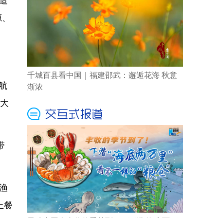
源、
千城百县看中国｜福建邵武：邂逅花海 秋意
航
渐浓
最大
带
。
渔
上餐