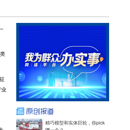
—
人类
征
产业
精巧模型和实体巨轮，你pick
大
哪一个？