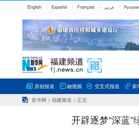
English
Español
Français
عربى
Русски
原创报道
融视频
交互式报道
新
新华网
>
福建频道
> 正文
开辟逐梦“深蓝