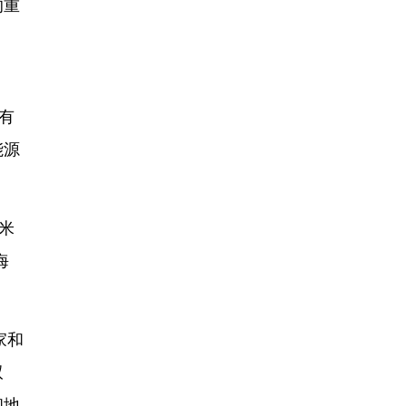
的重
。
有
能源
米
海
家和
双
和地