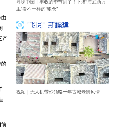
寻味中国丨丰收的季节到了！下潜“海底两万
里”看不一样的“粮仓”
步由
闲
三产
中的
洋
视频｜无人机带你领略千年古城老街风情
佳
国前