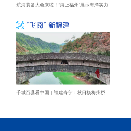
航海装备大会来啦！“海上福州”展示海洋实力
千城百县看中国｜福建寿宁：秋日杨梅州桥