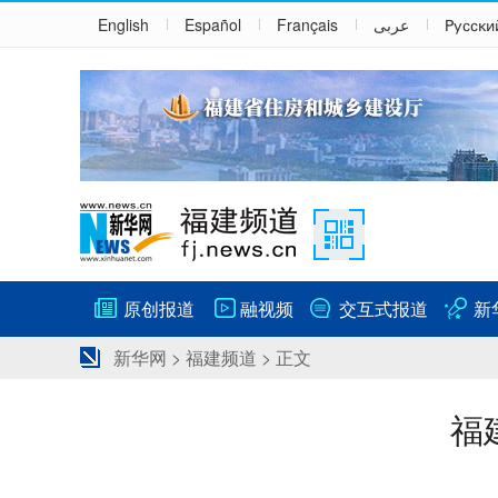
English
Español
Français
عربى
Русски
原创报道
融视频
交互式报道
新
新华网
>
福建频道
> 正文
福