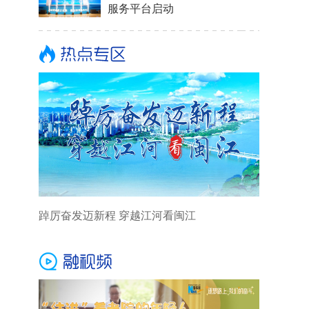
服务平台启动
踔厉奋发迈新程 穿越江河看闽江