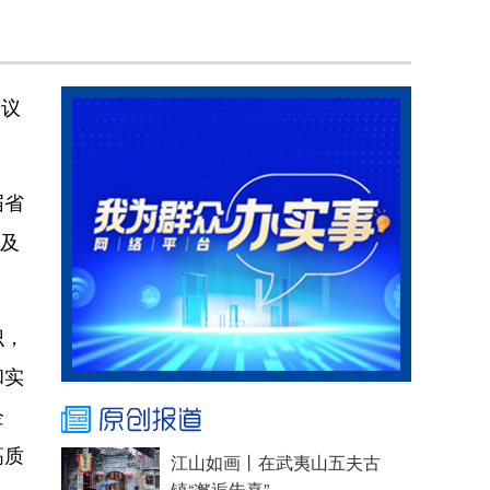
会议
届省
者及
识，
和实
企
高质
江山如画丨在武夷山五夫古
镇“邂逅朱熹”