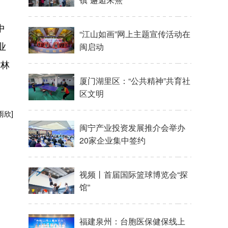
中
“江山如画”网上主题宣传活动在
业
闽启动
省林
厦门湖里区：“公共精神”共育社
区文明
雨欣]
闽宁产业投资发展推介会举办
20家企业集中签约
视频丨首届国际篮球博览会“探
馆”
福建泉州：台胞医保健保线上